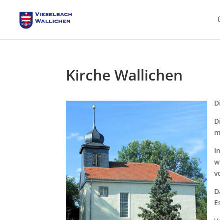
Kirche Wallichen
Kirche
D
Wallichen
D
m
I
w
v
D
E