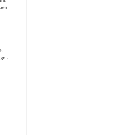
 und
aben
9.
gel.