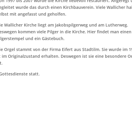
on 1997 bis 2007 wurde die Kirche liebevoll restauriert. Angeregt
egleitet wurde das durch einen Kirchbauverein. Viele Wallicher h
elbst mit angefasst und geholfen.
ie Wallicher Kirche liegt am Jakobspilgerweg und am Lutherweg.
eswegen kommen viele Pilger in die Kirche. Hier findet man einen
ilgerstempel und ein Gästebuch.
ie Orgel stammt von der Firma Eifert aus Stadtilm. Sie wurde im 1
t im Originalzustand erhalten. Deswegen ist sie eine besondere Or
t.
Gottesdienste statt.